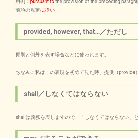
用例：
pursuant to
the provision of the preceding paragr
前項の規定
に従い
provided, however, that…／ただし
原則と例外を表す場合などに使われます。
ちなみに私はこの表現を初めて見た時、提供（
provide
shall／しなくてはならない
shallは義務を表しますので、「しなくてはならない