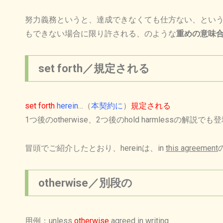
努力義務というと、達成できなくても仕方ない、というよう
もできない場合に限り許される、のような
重めの意味
set forth／規定される
set forth
herein
…（
本契約に
）
規定される
1つ後のotherwise、2つ後のhold harmlessの解説
でも登
冒頭でご紹介したとおり、hereinは、in
this agreement
otherwise／別段の
用
例：unless
otherwise
agreed in writing