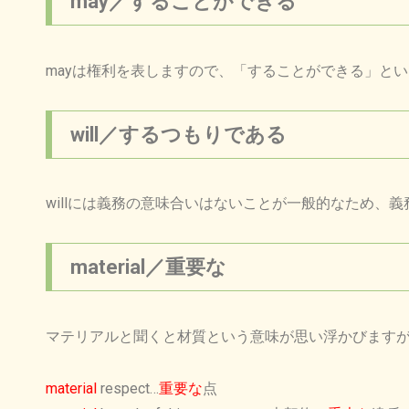
may／することができる
mayは権利を表しますので、「することができる」と
will／するつもりである
willには義務の意味合いはないことが一般的なため、義
material／重要な
マテリアルと聞くと材質という意味が思い浮かびます
material
respect…
重要な
点