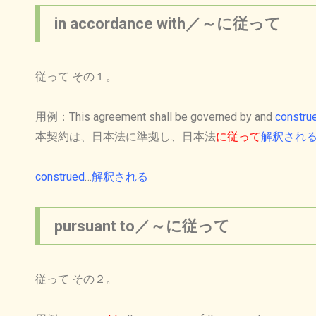
in accordance with／～に従って
従って その１。
用例：This agreement shall be governed by and
constru
本契約は、日本法に準拠し、日本法
に従って
解釈され
construed
…
解釈される
pursuant to／～に従って
従って その２。