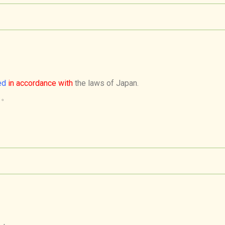
ed
in accordance with
the laws of Japan.
る
。