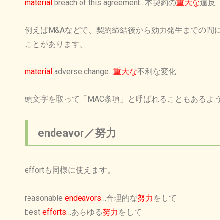
material
breach of this agreement…本契約の
重大な
違反
例えばM&Aなどで、契約締結後から効力発生までの間
ことがあります。
material
adverse change…
重大な
不利な変化
頭文字を取って「MAC条項」と呼ばれることもあるよ
endeavor／努力
effortも同様に使えます。
reasonable
endeavors
…合理的な
努力
をして
best
efforts
…あらゆる
努力
をして