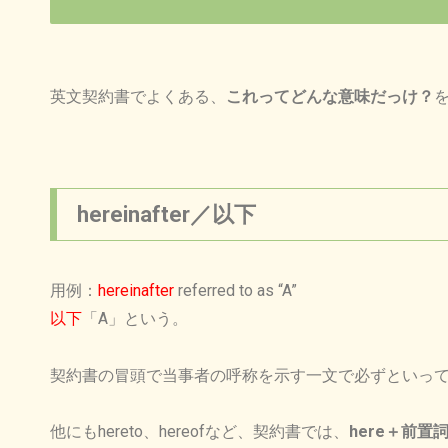
英文契約書でよくある、
これってどんな意味だっけ？
hereinafter／以下
用例：
hereinafter
referred to as “A”
以下
「A」という。
契約書の冒頭で当事者の呼称を示す一文で必ずといっ
他にもhereto、hereofなど、
契約書では、
here＋前置