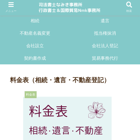
メニュー
検索
相続
遺言
不動産名義変更
抵当権抹消
会社設立
会社法人登記
契約書作成
貿易事務代行
料金表（相続・遺言・不動産登記）
料金表