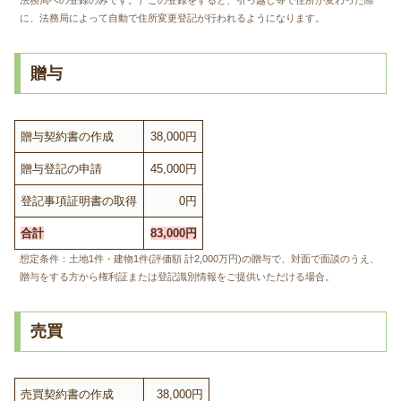
法務局への登録のみです。）この登録をすると、引っ越し等で住所が変わった際
に、法務局によって自動で住所変更登記が行われるようになります。
贈与
贈与契約書の作成
38,000円
贈与登記の申請
45,000円
登記事項証明書の取得
0円
合計
83,000円
想定条件：土地1件・建物1件(評価額 計2,000万円)の贈与で、対面で面談のうえ、
贈与をする方から権利証または登記識別情報をご提供いただける場合。
売買
売買契約書の作成
38,000円