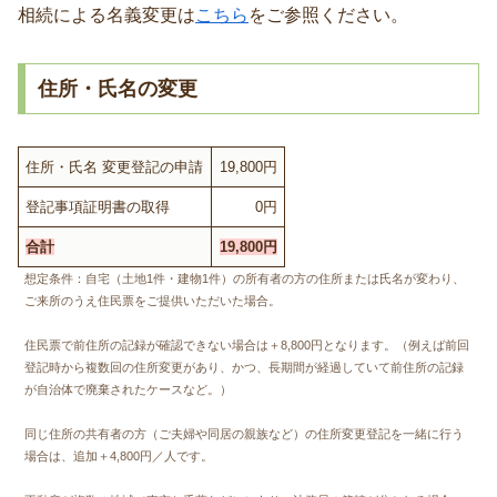
相続による名義変更は
こちら
をご参照ください。
住所・氏名の変更
住所・氏名 変更登記の申請
19,800円
登記事項証明書の取得
0円
合計
19,800円
想定条件：自宅（土地1件・建物1件）の所有者の方の住所または氏名が変わり、
ご来所のうえ住民票をご提供いただいた場合。
住民票で前住所の記録が確認できない場合は＋8,800円となります。（例えば前回
登記時から複数回の住所変更があり、かつ、長期間が経過していて前住所の記録
が自治体で廃棄されたケースなど。）
同じ住所の共有者の方（ご夫婦や同居の親族など）の住所変更登記を一緒に行う
場合は、追加＋4,800円／人です。