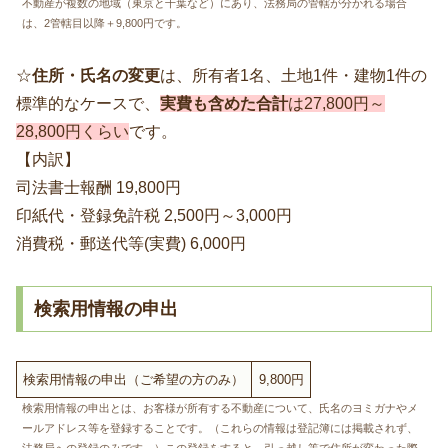
不動産が複数の地域（東京と千葉など）にあり、法務局の管轄が分かれる場合
は、2管轄目以降＋9,800円です。
☆
住所・氏名の変更
は、所有者1名、土地1件・建物1件の
標準的なケースで、
実費も含めた合計
は27,800円～
28,800円くらい
です。
【内訳】
司法書士報酬 19,800円
印紙代・登録免許税 2,500円～3,000円
消費税・郵送代等(実費) 6,000円
検索用情報の申出
検索用情報の申出（ご希望の方のみ）
9,800円
検索用情報の申出とは、お客様が所有する不動産について、氏名のヨミガナやメ
ールアドレス等を登録することです。（これらの情報は登記簿には掲載されず、