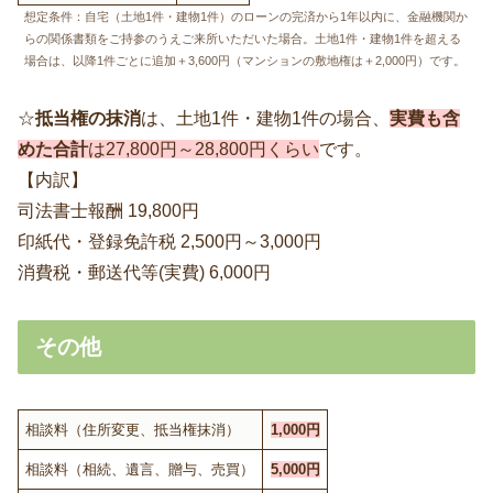
想定条件：自宅（土地1件・建物1件）のローンの完済から1年以内に、金融機関か
らの関係書類をご持参のうえご来所いただいた場合。土地1件・建物1件を超える
場合は、以降1件ごとに追加＋3,600円（マンションの敷地権は＋2,000円）です。
☆
抵当権の抹消
は、土地1件・建物1件の場合、
実費も含
めた合計
は27,800円～28,800円くらい
です。
【内訳】
司法書士報酬 19,800円
印紙代・登録免許税 2,500円～3,000円
消費税・郵送代等(実費) 6,000円
その他
相談料（住所変更、抵当権抹消）
1,000円
相談料（相続、遺言、贈与、売買）
5,000円