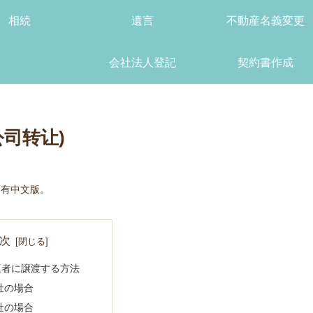
相続
遺言
不動産名義変更
会社法人登記
契約書作成
 公司转让)
文版的后面有中文版。
次
三者に譲渡する方法
社の場合
社の場合