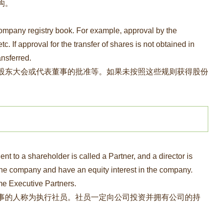
构。
e company registry book. For example, approval by the
c. If approval for the transfer of shares is not obtained in
ansferred.
股东大会或代表董事的批准等。如果未按照这些规则获得股份
nt to a shareholder is called a Partner, and a director is
 the company and have an equity interest in the company.
e Executive Partners.
事的人称为执行社员。社员一定向公司投资并拥有公司的持