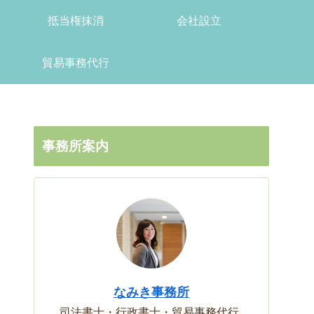
抵当権抹消
会社設立
貿易事務代行
事務所案内
なみき事務所
司法書士・行政書士・貿易事務代行