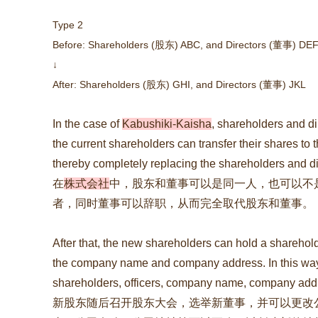
Type 2
Before: Shareholders
(股东)
ABC, and Directors
(董事)
DE
↓
After: Shareholders
(股东)
GHI, and Directors
(董事)
JKL
In the case of
Kabushiki-Kaisha
, shareholders and di
the current shareholders can transfer their shares to
thereby completely replacing the shareholders and di
在
株式会社
中，股东和董事可以是同一人，也可以不
者，同时董事可以辞职，从而完全取代股东和董事。
After that, the new shareholders can hold a sharehol
the company name and company address. In this way,
shareholders, officers, company name, company addre
新股东随后召开股东大会，选举新董事，并可以更改