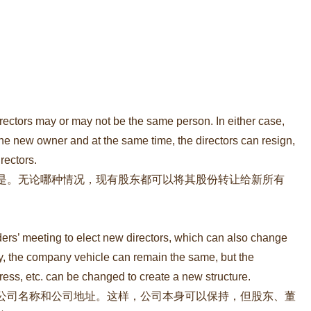
F
rectors may or may not be the same person. In either case,
 the new owner and at the same time, the directors can resign,
rectors.
是。无论哪种情况，现有股东都可以将其股份转让给新所有
ders’ meeting to elect new directors, which can also change
 the company vehicle can remain the same, but the
ss, etc. can be changed to create a new structure.
公司名称和公司地址。这样，公司本身可以保持，但股东、董