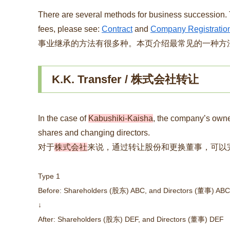
There are several methods for business succession.
fees, please see:
Contract
and
Company Registratio
事业继承的方法有很多种。本页介绍最常见的一种方
K.K. Transfer / 株式会社转让
In the case of
Kabushiki-Kaisha
, the company’s owne
shares and changing directors.
对于
株式会社
来说，通过转让股份和更换董事，可以
Type 1
Before: Shareholders (股东) ABC, and Directors (董事) ABC
↓
After: Shareholders
(股东)
DEF, and Directors
(董事)
DEF