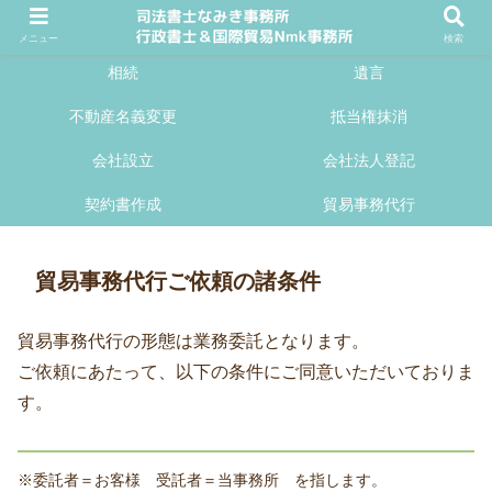
メニュー
検索
相続
遺言
不動産名義変更
抵当権抹消
会社設立
会社法人登記
契約書作成
貿易事務代行
貿易事務代行ご依頼の諸条件
貿易事務代行の形態は業務委託となります。
ご依頼にあたって、以下の条件にご同意いただいておりま
す。
※委託者＝お客様 受託者＝当事務所 を指します。