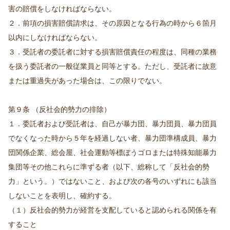
害の賠償をしなければならない。
２．前項の損害賠償請求は、その原因となる行為の時から６箇月
以内にしなければならない。
３．受託者の委託者に対する損害賠償責任の程度は、同種の業務
を扱う委託者の一般従業員と同等とする。ただし、受託者に故意
または重過失があった場合は、この限りでない。
第９条 （反社会的勢力の排除）
１．委託者および受託者は、自己が暴力団、暴力団員、暴力団員
でなくなった時から５年を経過しない者、暴力団準構成員、暴力
団関係企業、総会屋、社会運動等標ぼうゴロまたは特殊知能暴力
集団等その他これらに準ずる者（以下、総称して「反社会的勢
力」という。）ではないこと、および次の各号のいずれにも該当
しないことを表明し、確約する。
（１）反社会的勢力が経営を支配していると認められる関係を有
すること