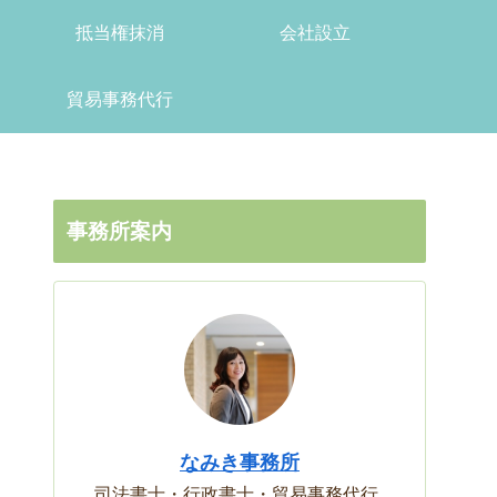
抵当権抹消
会社設立
貿易事務代行
事務所案内
なみき事務所
司法書士・行政書士・貿易事務代行